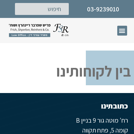
03-9239010
דף הבית
תחומי עיסוק
המרכז לישוב סכסוכים
בין לקוחותינו
כתובתינו
רח' מוטה גור 9 בניין B
קומה 5, פתח תקווה