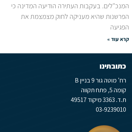
המנכ"לים. בעקבות העתירה הודיעה המדינה כי
הפרשנות שהיא מעניקה לחוק מצמצמת את
הפגיעה
קרא עוד »
כתובתינו
רח' מוטה גור 9 בניין B
קומה 5, פתח תקווה
ת.ד. 3363 מיקוד 49517
03-9239010