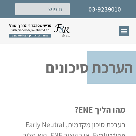
03-9239010
דף הבית
תחומי עיסוק
המרכז לישוב סכסוכים
הערכת סיכונים
מהו הליך
ENE
?
הערכת סיכון מקדמית, Early Neutral
Evaluation, או בקיצור ENE, היא הליך