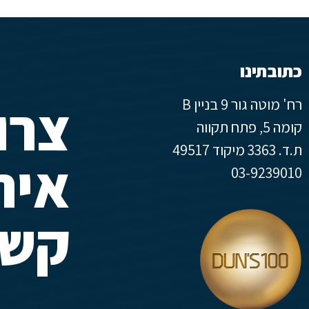
כתובתינו
צרו
רח' מוטה גור 9 בניין B
קומה 5, פתח תקווה
ת.ד. 3363 מיקוד 49517
אית
03-9239010
קשר