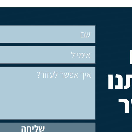
נו
שליחה