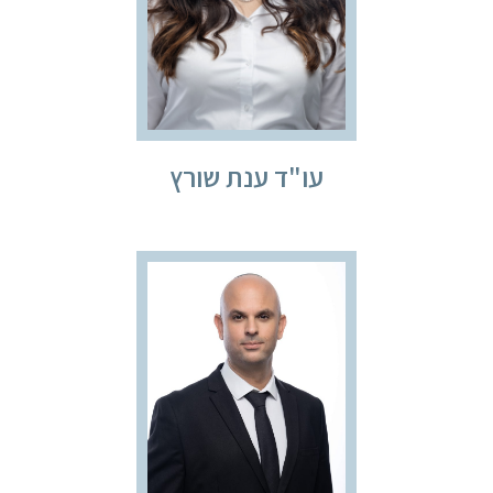
עו"ד ענת שורץ