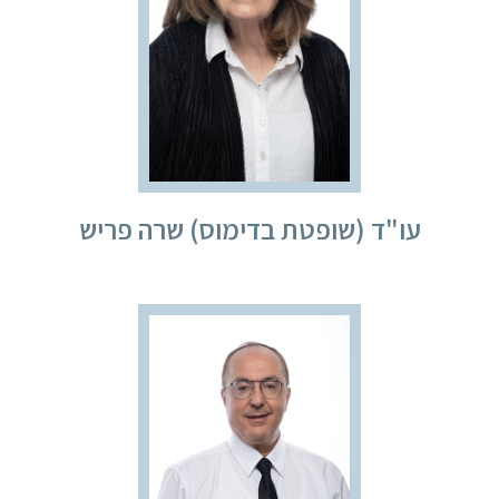
עו"ד (שופטת בדימוס) שרה פריש