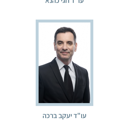
עו"ד חגי כהנא
עו"ד יעקב ברכה