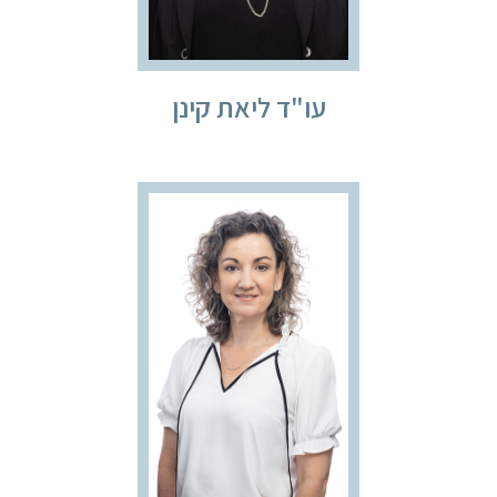
עו"ד ליאת קינן