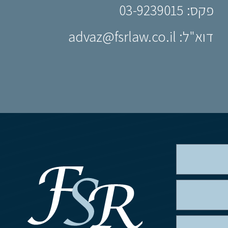
פקס: 03-9239015
דוא"ל: advaz@fsrlaw.co.il